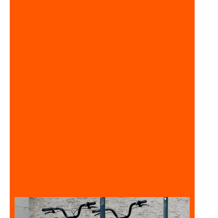
так, то ц
хвилюють 