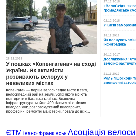
27.12.2018
«ВелоСхід»: як в
громадянське сус
02.12.2018
У Києві заморозил
28.11.2018
Як планують змін
Інфографіка
20.12.2017
28.12.2018
Дослідження: Хто
У пошках «Копенгагена» на сході
велоінфраструктур
України. Як активісти
21.11.2017
розвивають велорух у
Роль пішої ходи т
невеликих містах
зменшенні заторі
Копенгаген — перше велосипедне місто в світі,
велосипедний рай на землі, успіх якого мріють
повторити в багатьох країнах. Безпечна
інфраструктура, майже 400 кілометрів якісних
велодоріжок, розповсюджений велопрокат,
професійні ремонтні майстерні, повага до всіх…
Асоціація велоси
ЄТМ
Івано-Франківськ