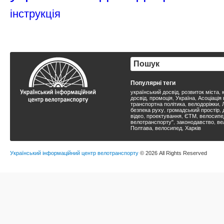
інструкція
Популярні теги
український досвід
розвиток міста
,
,
досвід
промоція
Україна
Асоціація
,
,
,
транспортна політика
велодоріжки
,
,
безпека руху
громадський простір
,
,
відео
проектування
ЄТМ
велосипе
,
,
,
велотранспорту"
законодавство
ве
,
,
Полтава
велосипед
Харків
,
,
Український інформаційний центр велотранспорту
© 2026 All Rights Reserved