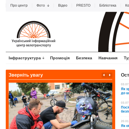
Про центр
Фото
Відео
PRESTO
Бібліотека
Ко
Інфраструктура
Промоція
Безпека
Навчання
Ту
Зверніть увагу
Ост
03.07
Як з
до ш
03.07
Посі
безп
20.01
Як о