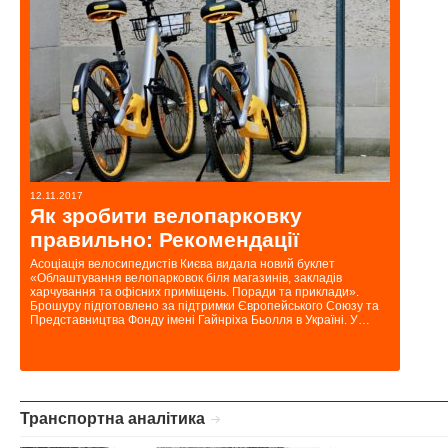
12.11.2017
10.11.2017
Як зробити велопарковку
Нова
правильно: Рекомендації
Пішох
не та
Асоціація велосипедистів Києва видала новий буклет
«Облаштування велопарковок біля магазинів, закладів
На Парков
харчування та офісних приміщень. Поради та приклади».
велосипед
Брошуру підготовлено за підтримки Європейського Союзу та
Ми публік
Представництва Фонду імені Гайнріха Бьолля в Україні. У…
велосипед
вважає…
Транспортна аналітика