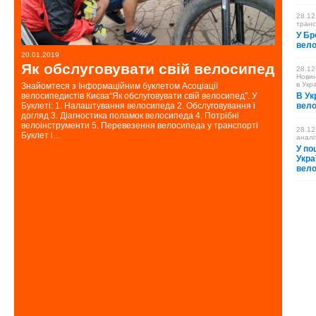
28.12
транс
У Бр
вело
20.01.2019
28.12.2018
Як обслуговувати свій велосипед
У Бр
28.12
Нови
вело
в Укра
Знайомтеся з Інформаційним буклетом Асоціації
велосипедистів Києва“Як обслуговувати свій велосипед”. У
В Ук
20 грудня
Буклеті: 1. Налаштування велосипеда 2. Обслуговування і
вело
сесії під
догляд 3. Діагностика поламок велосипеда 4. Потрібні
велосипед
велоінструменти 5. Перевезення велосипеда у транспорті
28.12
повідомля
Буклет і…
аналі
посилання
У по
Укра
вело