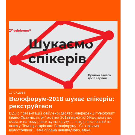
17.07.2018
13.07.2018
Велофорум-2018 шукає спікерів:
Як ро
реєструйтеся
інфр
рівен
Відбір презентацій ювійленої десятої конференції “Veloforum”
(Івано-Франківськ, 5-7 жовтня 2018) відкрито! Якщо вам є що
осно
сказати на тему розвитку велоруху — швидше заповнюйте
анкету! Тема цьогорічного Велофоруму: “Створюємо
Чи непоко
велостолицю”. Тема обрана невипадково, адже…
велосипед