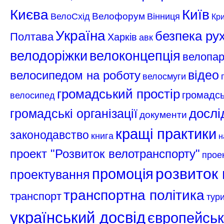
Києва
Київ
Велофорум
ВелоСхід
Вінниця
Кри
Україна
безпека ру
Полтава
Харків
авк
велодоріжки
велоконцепція
велопар
відео
велосипедом на роботу
велосмуги
громадський простір
громадсь
велосипед
громадські організації
дослі
документи
кращі практики
законодавство
книга
н
проект "Розвиток велотранспорту"
прое
розвиток 
промоція
проектування
транспортна політика
транспорт
тур
український досвід
європейськ